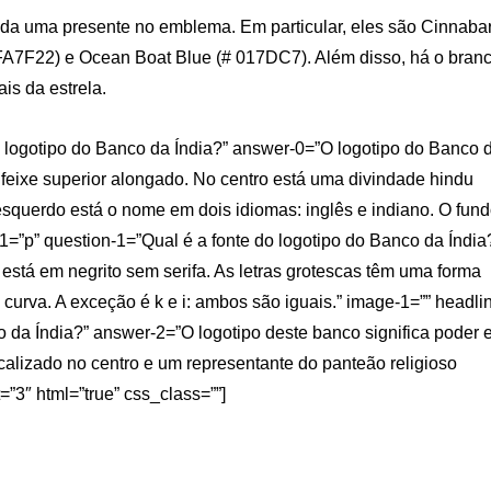
 cada uma presente no emblema. Em particular, eles são Cinnaba
FA7F22) e Ocean Boat Blue (# 017DC7). Além disso, há o branc
is da estrela.
o logotipo do Banco da Índia?” answer-0=”O logotipo do Banco 
feixe superior alongado. No centro está uma divindade hindu
esquerdo está o nome em dois idiomas: inglês e indiano. O fun
-1=”p” question-1=”Qual é a fonte do logotipo do Banco da Índia
está em negrito sem serifa. As letras grotescas têm uma forma
 curva. A exceção é k e i: ambos são iguais.” image-1=”” headli
o da Índia?” answer-2=”O logotipo deste banco significa poder 
ocalizado no centro e um representante do panteão religioso
”3″ html=”true” css_class=””]