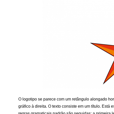
O logotipo se parece com um retângulo alongado ho
gráfico à direita. O texto consiste em um título. Está 
regras gramaticais padrão são seguidas: a primeira 