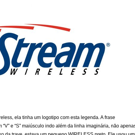
ess, ela tinha um logotipo com esta legenda. A frase
m “V” e “S” maiúsculo indo além da linha imaginária, não apena
aixo da trave, estava um pequeno WIRELESS preto. Ele usou u