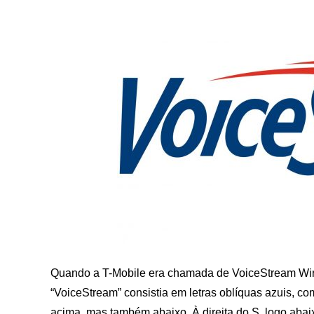
Quando a T-Mobile era chamada de VoiceStream Wirel
“VoiceStream” consistia em letras oblíquas azuis, co
acima, mas também abaixo. À direita do S, logo ab