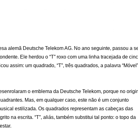
resa alemã Deutsche Telekom AG. No ano seguinte, passou a s
ondente. Ele herdou o “T” roxo com uma linha tracejada de cin
icou assim: um quadrado, “T”, três quadrados, a palavra “Móvel”
esenrolaram o emblema da Deutsche Telekom, porque no origi
 quadrantes. Mas, em qualquer caso, este não é um conjunto
usical estilizada. Os quadrados representam as cabeças das
o na escrita. “T”, aliás, também substitui tal ponto: o topo da
estar.