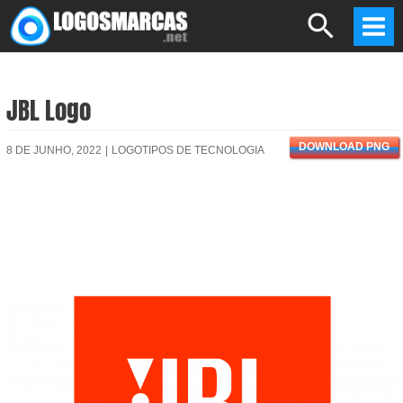
Skip
Search
to
Mai
content
Men
JBL Logo
DOWNLOAD PNG
8 DE JUNHO, 2022
|
LOGOTIPOS DE TECNOLOGIA