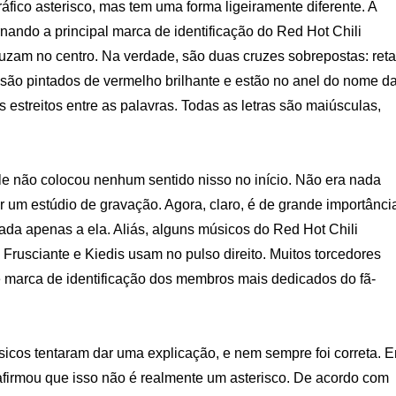
áfico asterisco, mas tem uma forma ligeiramente diferente. A
nando a principal marca de identificação do Red Hot Chili
uzam no centro. Na verdade, são duas cruzes sobrepostas: reta
 são pintados de vermelho brilhante e estão no anel do nome d
los estreitos entre as palavras. Todas as letras são maiúsculas,
le não colocou nenhum sentido nisso no início. Não era nada
or um estúdio de gravação. Agora, claro, é de grande importânci
iada apenas a ela. Aliás, alguns músicos do Red Hot Chili
Frusciante e Kiedis usam no pulso direito. Muitos torcedores
 marca de identificação dos membros mais dedicados do fã-
úsicos tentaram dar uma explicação, e nem sempre foi correta. 
s afirmou que isso não é realmente um asterisco. De acordo com