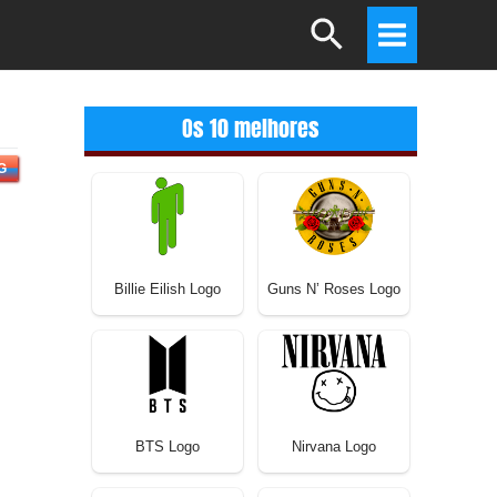
Search
Main
Menu
Os 10 melhores
G
Billie Eilish Logo
Guns N’ Roses Logo
BTS Logo
Nirvana Logo