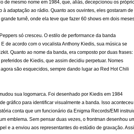
o de mesmo nome em 1984, que, aliás, decepcionou os própri
do à adaptação ao rádio. Quanto aos ouvintes, eles gostaram de
a grande turnê, onde ela teve que fazer 60 shows em dois meses
 Peppers só cresceu. O estilo de performance da banda
l. E de acordo com o vocalista Anthony Kiedis, sua música se
Bizkit. Quanto ao nome da banda, era composto por duas frases:
 preferidos de Kiedis, que assim decidiu perpetuar. Nomes
) agora são esquecidos, sempre dando lugar ao Red Hot Chili
mudou sua logomarca. Foi desenhado por Kiedis em 1984
e gráfico para identificar visualmente a banda. Isso aconteceu
stória conta que um funcionário da Enigma Records/EMI instrui
m um emblema. Sem pensar duas vezes, o frontman desenhou u
apel e a enviou aos representantes do estúdio de gravação. Ass