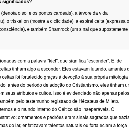
s significados?
 (denota o sol e os pontos cardeais), a árvore da vida
u), o triskelion (mostra a ciclicidade), a espiral celta (expressa 
e consciência), e também Shamrock (um sinal que supostamente
onadas com a palavra “kjel”, que significa “esconder”. E, de
eltas tinham algo a esconder. Eles estavam lutando, amantes 
 celtas foi fortalecido graças à devoção à sua própria mitologia
ando, antes do período de adoção do Cristianismo, eles tinham 
 seus atributos e cultos. Isso é evidenciado não apenas pelo
s também pelo testemunho registrado de Hécateus de Mileto,
ternos e o mundo interno do Céltico são inseparáveis. O
strativo: ornamentos e padrões eram sinais sagrados que traz
as do lar, enfatizavam talentos naturais ou fortaleciam a força