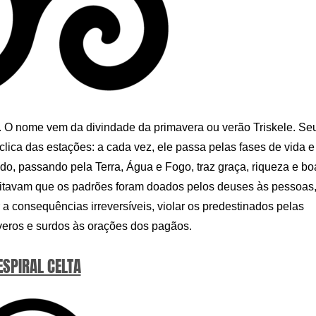
n. O nome vem da divindade da primavera ou verão Triskele. Se
lica das estações: a cada vez, ele passa pelas fases de vida e
ado, passando pela Terra, Água e Fogo, traz graça, riqueza e bo
ditavam que os padrões foram doados pelos deuses às pessoas
r a consequências irreversíveis, violar os predestinados pelas
everos e surdos às orações dos pagãos.
ESPIRAL CELTA