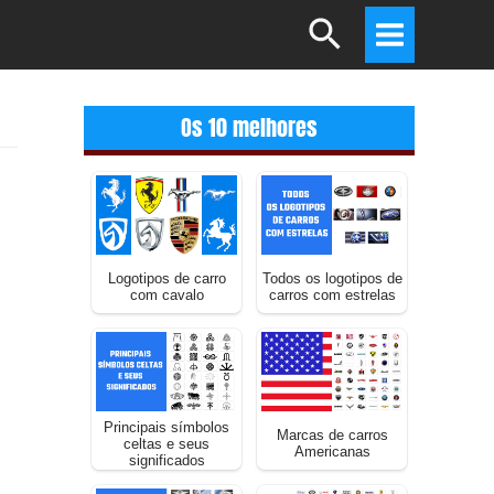
Search
Main
Menu
Os 10 melhores
Logotipos de carro
Todos os logotipos de
com cavalo
carros com estrelas
Principais símbolos
Marcas de carros
celtas e seus
Americanas
significados