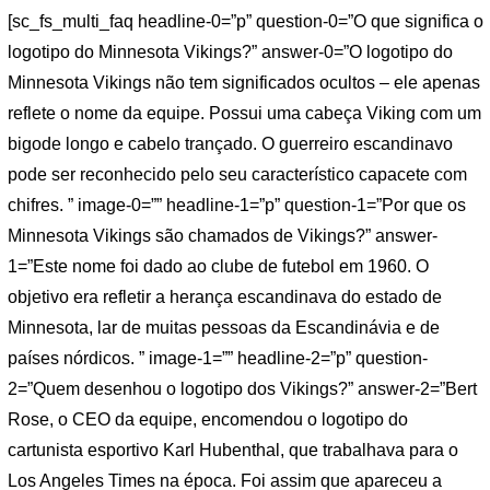
[sc_fs_multi_faq headline-0=”p” question-0=”O que significa o
logotipo do Minnesota Vikings?” answer-0=”O logotipo do
Minnesota Vikings não tem significados ocultos – ele apenas
reflete o nome da equipe. Possui uma cabeça Viking com um
bigode longo e cabelo trançado. O guerreiro escandinavo
pode ser reconhecido pelo seu característico capacete com
chifres. ” image-0=”” headline-1=”p” question-1=”Por que os
Minnesota Vikings são chamados de Vikings?” answer-
1=”Este nome foi dado ao clube de futebol em 1960. O
objetivo era refletir a herança escandinava do estado de
Minnesota, lar de muitas pessoas da Escandinávia e de
países nórdicos. ” image-1=”” headline-2=”p” question-
2=”Quem desenhou o logotipo dos Vikings?” answer-2=”Bert
Rose, o CEO da equipe, encomendou o logotipo do
cartunista esportivo Karl Hubenthal, que trabalhava para o
Los Angeles Times na época. Foi assim que apareceu a