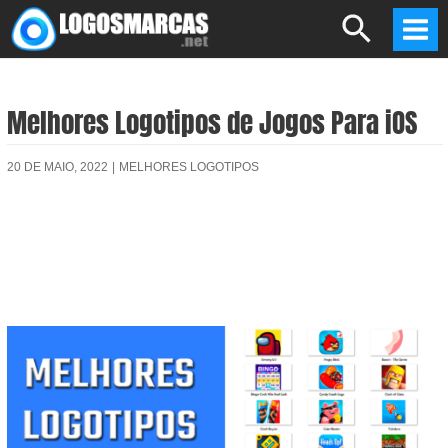
Skip
Search
to
Mai
content
Men
Melhores Logotipos de Jogos Para iOS
20 DE MAIO, 2022
|
MELHORES LOGOTIPOS