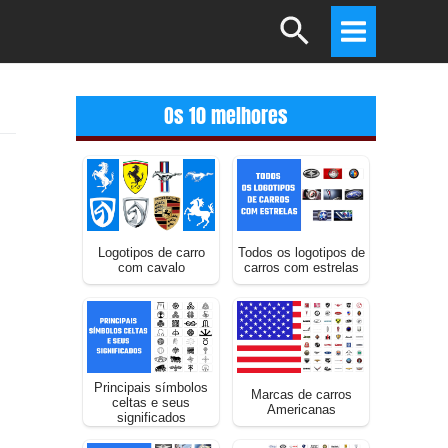
Search
Main
Menu
Os 10 melhores
Logotipos de carro
Todos os logotipos de
com cavalo
carros com estrelas
Principais símbolos
Marcas de carros
celtas e seus
Americanas
significados