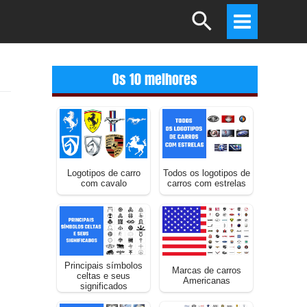
Search
Main
Menu
Os 10 melhores
Logotipos de carro
Todos os logotipos de
com cavalo
carros com estrelas
Principais símbolos
Marcas de carros
celtas e seus
Americanas
significados