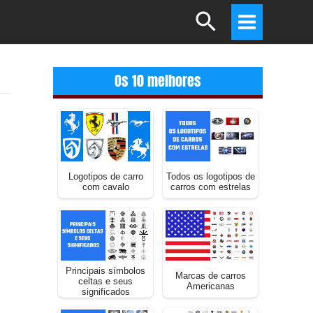
Search
Main
Menu
Os 10 melhores
Logotipos de carro
Todos os logotipos de
com cavalo
carros com estrelas
Principais símbolos
Marcas de carros
celtas e seus
Americanas
significados