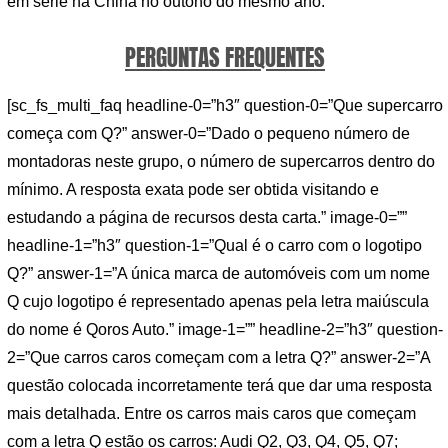
em série na China no outono do mesmo ano.
PERGUNTAS FREQUENTES
[sc_fs_multi_faq headline-0=”h3″ question-0=”Que supercarro
começa com Q?” answer-0=”Dado o pequeno número de
montadoras neste grupo, o número de supercarros dentro do
mínimo. A resposta exata pode ser obtida visitando e
estudando a página de recursos desta carta.” image-0=””
headline-1=”h3″ question-1=”Qual é o carro com o logotipo
Q?” answer-1=”A única marca de automóveis com um nome
Q cujo logotipo é representado apenas pela letra maiúscula
do nome é Qoros Auto.” image-1=”” headline-2=”h3″ question-
2=”Que carros caros começam com a letra Q?” answer-2=”A
questão colocada incorretamente terá que dar uma resposta
mais detalhada. Entre os carros mais caros que começam
com a letra Q estão os carros: Audi Q2, Q3, Q4, Q5, Q7;