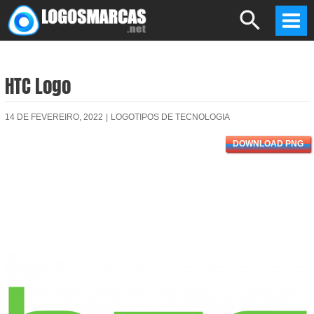
Skip
Search
to
Mai
content
Men
HTC Logo
14 DE FEVEREIRO, 2022
|
LOGOTIPOS DE TECNOLOGIA
DOWNLOAD PNG