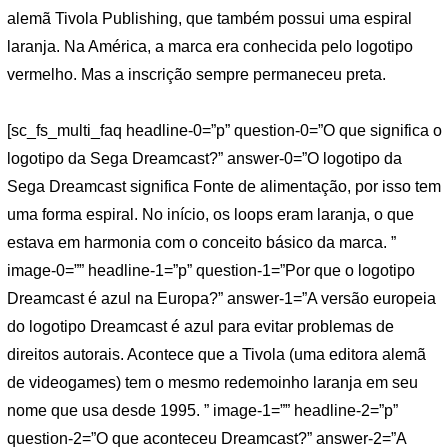
alemã Tivola Publishing, que também possui uma espiral
laranja. Na América, a marca era conhecida pelo logotipo
vermelho. Mas a inscrição sempre permaneceu preta.
[sc_fs_multi_faq headline-0=”p” question-0=”O que significa o
logotipo da Sega Dreamcast?” answer-0=”O logotipo da
Sega Dreamcast significa Fonte de alimentação, por isso tem
uma forma espiral. No início, os loops eram laranja, o que
estava em harmonia com o conceito básico da marca. ”
image-0=”” headline-1=”p” question-1=”Por que o logotipo
Dreamcast é azul na Europa?” answer-1=”A versão europeia
do logotipo Dreamcast é azul para evitar problemas de
direitos autorais. Acontece que a Tivola (uma editora alemã
de videogames) tem o mesmo redemoinho laranja em seu
nome que usa desde 1995. ” image-1=”” headline-2=”p”
question-2=”O que aconteceu Dreamcast?” answer-2=”A