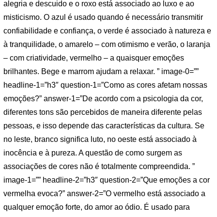
alegria e descuido e o roxo está associado ao luxo e ao
misticismo. O azul é usado quando é necessário transmitir
confiabilidade e confiança, o verde é associado à natureza e
à tranquilidade, o amarelo – com otimismo e verão, o laranja
– com criatividade, vermelho – a quaisquer emoções
brilhantes. Bege e marrom ajudam a relaxar. ” image-0=””
headline-1=”h3″ question-1=”Como as cores afetam nossas
emoções?” answer-1=”De acordo com a psicologia da cor,
diferentes tons são percebidos de maneira diferente pelas
pessoas, e isso depende das características da cultura. Se
no leste, branco significa luto, no oeste está associado à
inocência e à pureza. A questão de como surgem as
associações de cores não é totalmente compreendida. ”
image-1=”” headline-2=”h3″ question-2=”Que emoções a cor
vermelha evoca?” answer-2=”O vermelho está associado a
qualquer emoção forte, do amor ao ódio. É usado para