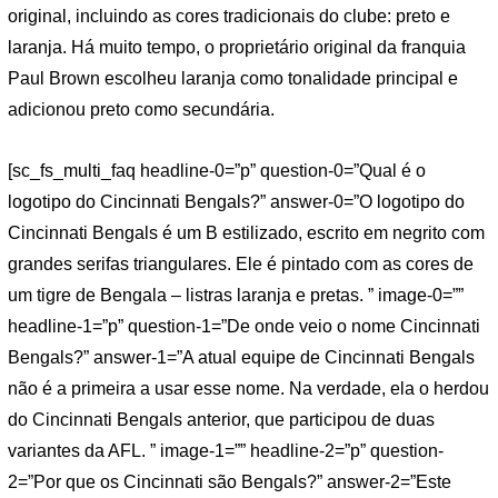
original, incluindo as cores tradicionais do clube: preto e
laranja. Há muito tempo, o proprietário original da franquia
Paul Brown escolheu laranja como tonalidade principal e
adicionou preto como secundária.
[sc_fs_multi_faq headline-0=”p” question-0=”Qual é o
logotipo do Cincinnati Bengals?” answer-0=”O logotipo do
Cincinnati Bengals é um B estilizado, escrito em negrito com
grandes serifas triangulares. Ele é pintado com as cores de
um tigre de Bengala – listras laranja e pretas. ” image-0=””
headline-1=”p” question-1=”De onde veio o nome Cincinnati
Bengals?” answer-1=”A atual equipe de Cincinnati Bengals
não é a primeira a usar esse nome. Na verdade, ela o herdou
do Cincinnati Bengals anterior, que participou de duas
variantes da AFL. ” image-1=”” headline-2=”p” question-
2=”Por que os Cincinnati são Bengals?” answer-2=”Este