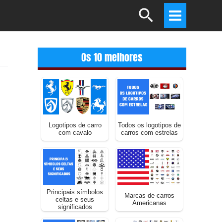
Search
Main
Menu
Os 10 melhores
Logotipos de carro
Todos os logotipos de
com cavalo
carros com estrelas
Principais símbolos
Marcas de carros
celtas e seus
Americanas
significados