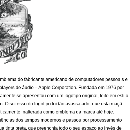
emblema do fabricante americano de computadores pessoais e
s, players de áudio – Apple Corporation. Fundada em 1976 por
ente se apresentou com um logotipo original, feito em estilo
o. O sucesso do logotipo foi tão avassalador que esta maçã
aticamente inalterada como emblema da marca até hoje.
xigências dos tempos modernos e passou por processamento
sua tinta preta, que preenchia todo o seu espaço ao invés de