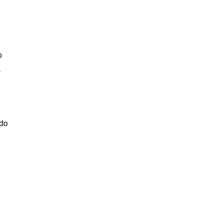
o
a
 do