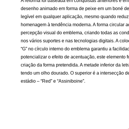
A reforma foi baseada em conquistas anteriores e e
desenho animado em forma de peixe em um boné de be
legível em qualquer aplicação, mesmo quando redu
homenagem à tendência moderna. A forma circular a
percepção visual do emblema, criando todas as con
nos vários suportes e nas tecnologias digitais. A co
“G” no círculo interno do emblema garantiu a facilidad
potencializar o efeito de acentuação, este elemento 
criação da forma pretendida. A metade inferior da le
tendo um olho dourado. O superior é a intersecção d
estádio – “Red” e “Assiniboine”.