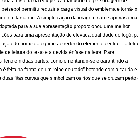
m toda a história da equipe. O abandono do personagem de
isebol permitiu reduzir a carga visual do emblema e torná-lo
zido em tamanho. A simplificação da imagem não é apenas uma
doptada para a sua apresentação proporcionou uma melhor
dições para uma apresentação de elevada qualidade do logótip
locação do nome da equipe ao redor do elemento central – a letr
e de leitura do texto e a devida ênfase na letra. Para
foi feito em duas partes, complementando-se e garantindo a
tra é feita na forma de um “olho dourado” batendo com a cauda e
e duas fitas curvas que simbolizam os rios que se cruzam perto