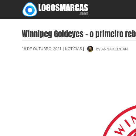
Skip
to
content
Winnipeg Goldeyes – o primeiro reb
19 DE OUTUBRO, 2021
|
NOTÍCIAS
|
by
ANNA KERDAN