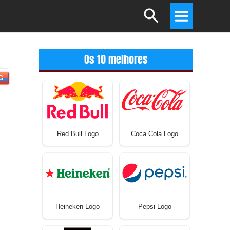
Search
Main
Menu
Os 10 melhores
G
Red Bull Logo
Coca Cola Logo
Heineken Logo
Pepsi Logo