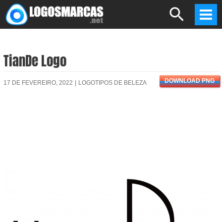
Skip
Search
to
Mai
content
Men
TianDe Logo
DOWNLOAD PNG
17 DE FEVEREIRO, 2022
|
LOGOTIPOS DE BELEZA