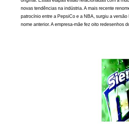
original. Essas etapas estão relacionadas com a m
novas tendências na indústria. A mais recente reno
patrocínio entre a PepsiCo e a NBA, surgiu a versão
nome anterior. A empresa-mãe fez oito redesenhos d