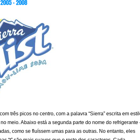
2005 – 2008
om três picos no centro, com a palavra “Sierra” escrita em estil
no meio. Abaixo está a segunda parte do nome do refrigerante 
ectadas, como se fluíssem umas para as outras. No entanto, eles
has “t” são mais suaves que o resto dos caracteres. Cada