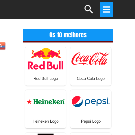
Search
Main
Menu
Os 10 melhores
G
Red Bull Logo
Coca Cola Logo
Heineken Logo
Pepsi Logo