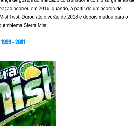
udança de gostos do mercado consumidor e com o surgimento d
meação ocorreu em 2016, quando, a partir de um acordo de
 Mist Twst. Durou até o verão de 2018 e depois mudou para o
o emblema Sierra Mist.
1999 – 2001