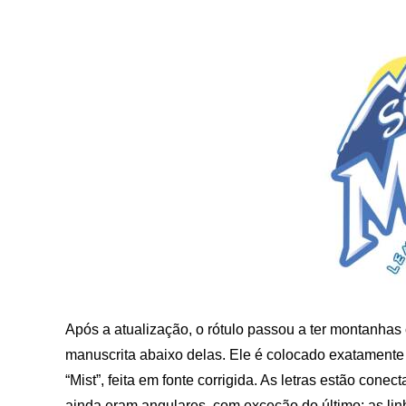
Após a atualização, o rótulo passou a ter montanhas c
manuscrita abaixo delas. Ele é colocado exatamente 
“Mist”, feita em fonte corrigida. As letras estão con
ainda eram angulares, com exceção do último: as lin