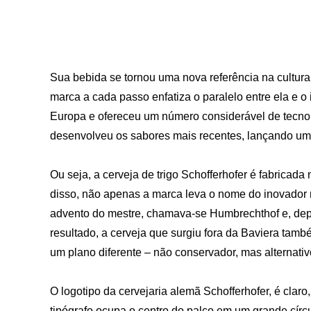
Sua bebida se tornou uma nova referência na cultura
marca a cada passo enfatiza o paralelo entre ela e o
Europa e ofereceu um número considerável de tecnolo
desenvolveu os sabores mais recentes, lançando uma b
Ou seja, a cerveja de trigo Schofferhofer é fabricada 
disso, não apenas a marca leva o nome do inovador
advento do mestre, chamava-se Humbrechthof e, dep
resultado, a cerveja que surgiu fora da Baviera tamb
um plano diferente – não conservador, mas alternativ
O logotipo da cervejaria alemã Schofferhofer, é claro
tipógrafo ocupa o centro do palco em um grande círcu