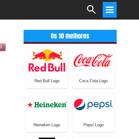
Search
Main
Menu
Os 10 melhores
G
Red Bull Logo
Coca Cola Logo
Heineken Logo
Pepsi Logo