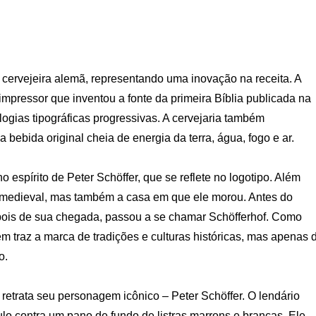
 cervejeira alemã, representando uma inovação na receita. A
 impressor que inventou a fonte da primeira Bíblia publicada na
gias tipográficas progressivas. A cervejaria também
ebida original cheia de energia da terra, água, fogo e ar.
no espírito de Peter Schöffer, que se reflete no logotipo. Além
 medieval, mas também a casa em que ele morou. Antes do
ois de sua chegada, passou a se chamar Schöfferhof. Como
ém traz a marca de tradições e culturas históricas, mas apenas 
o.
, retrata seu personagem icônico – Peter Schöffer. O lendário
lo contra um pano de fundo de listras marrons e brancas. Ele