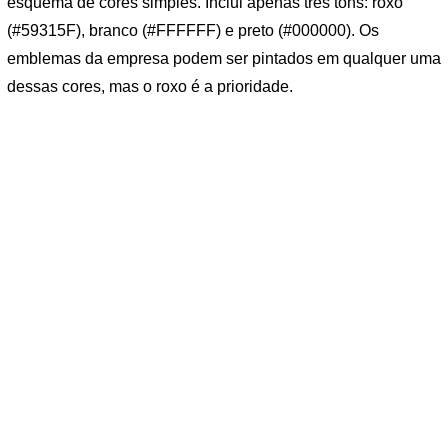
esquema de cores simples. Inclui apenas três tons: roxo
(#59315F), branco (#FFFFFF) e preto (#000000). Os
emblemas da empresa podem ser pintados em qualquer uma
dessas cores, mas o roxo é a prioridade.