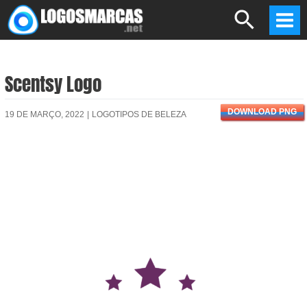
Skip
Search
to
Mai
content
Men
Scentsy Logo
DOWNLOAD PNG
19 DE MARÇO, 2022
|
LOGOTIPOS DE BELEZA