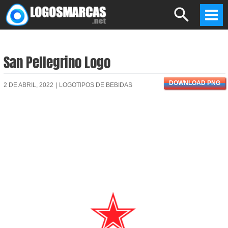
Skip
Search
to
Mai
content
Men
San Pellegrino Logo
DOWNLOAD PNG
2 DE ABRIL, 2022
|
LOGOTIPOS DE BEBIDAS