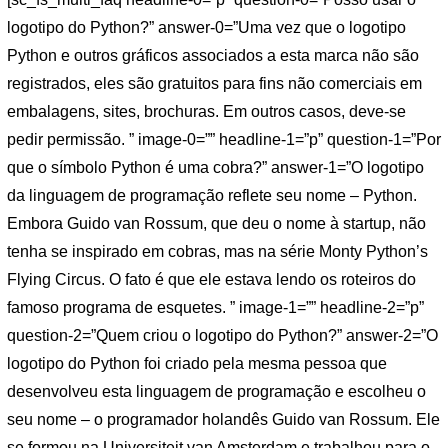
logotipo do Python?” answer-0=”Uma vez que o logotipo
Python e outros gráficos associados a esta marca não são
registrados, eles são gratuitos para fins não comerciais em
embalagens, sites, brochuras. Em outros casos, deve-se
pedir permissão. ” image-0=”” headline-1=”p” question-1=”Por
que o símbolo Python é uma cobra?” answer-1=”O logotipo
da linguagem de programação reflete seu nome – Python.
Embora Guido van Rossum, que deu o nome à startup, não
tenha se inspirado em cobras, mas na série Monty Python’s
Flying Circus. O fato é que ele estava lendo os roteiros do
famoso programa de esquetes. ” image-1=”” headline-2=”p”
question-2=”Quem criou o logotipo do Python?” answer-2=”O
logotipo do Python foi criado pela mesma pessoa que
desenvolveu esta linguagem de programação e escolheu o
seu nome – o programador holandês Guido van Rossum. Ele
se formou na Universiteit van Amsterdam e trabalhou para o