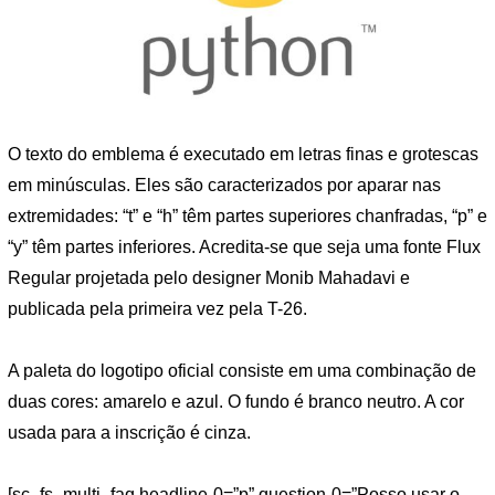
O texto do emblema é executado em letras finas e grotescas
em minúsculas. Eles são caracterizados por aparar nas
extremidades: “t” e “h” têm partes superiores chanfradas, “p” e
“y” têm partes inferiores. Acredita-se que seja uma fonte Flux
Regular projetada pelo designer Monib Mahadavi e
publicada pela primeira vez pela T-26.
A paleta do logotipo oficial consiste em uma combinação de
duas cores: amarelo e azul. O fundo é branco neutro. A cor
usada para a inscrição é cinza.
[sc_fs_multi_faq headline-0=”p” question-0=”Posso usar o