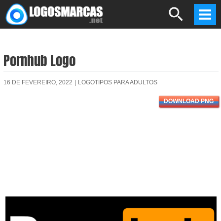
Skip
Search
to
Mai
content
Men
Pornhub Logo
16 DE FEVEREIRO, 2022
|
LOGOTIPOS PARA ADULTOS
DOWNLOAD PNG