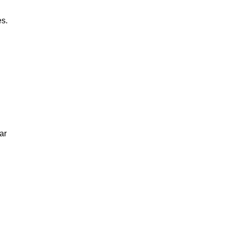
es.
ar