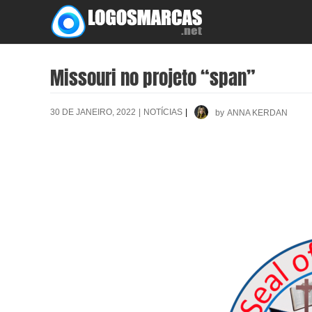
Skip
to
content
Missouri no projeto “span”
30 DE JANEIRO, 2022
|
NOTÍCIAS
|
by
ANNA KERDAN