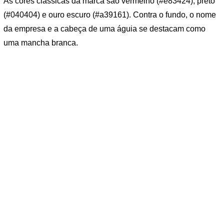
As cores clássicas da marca são vermelho (#e83424), preto
(#040404) e ouro escuro (#a39161). Contra o fundo, o nome
da empresa e a cabeça de uma águia se destacam como
uma mancha branca.