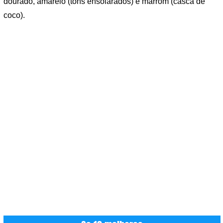
dourado, amarelo (tons ensolarados) e marrom (casca de
coco).