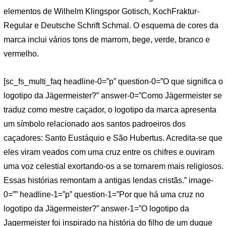
elementos de Wilhelm Klingspor Gotisch, KochFraktur-
Regular e Deutsche Schrift Schmal. O esquema de cores da
marca inclui vários tons de marrom, bege, verde, branco e
vermelho.
[sc_fs_multi_faq headline-0=”p” question-0=”O que significa o
logotipo da Jägermeister?” answer-0=”Como Jägermeister se
traduz como mestre caçador, o logotipo da marca apresenta
um símbolo relacionado aos santos padroeiros dos
caçadores: Santo Eustáquio e São Hubertus. Acredita-se que
eles viram veados com uma cruz entre os chifres e ouviram
uma voz celestial exortando-os a se tornarem mais religiosos.
Essas histórias remontam a antigas lendas cristãs.” image-
0=”” headline-1=”p” question-1=”Por que há uma cruz no
logotipo da Jägermeister?” answer-1=”O logotipo da
Jagermeister foi inspirado na história do filho de um duque