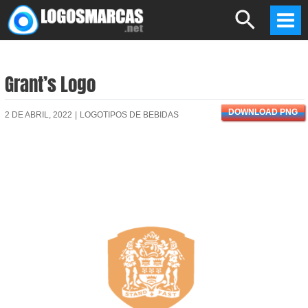
Skip
Search
to
Mai
content
Men
Grant’s Logo
DOWNLOAD PNG
2 DE ABRIL, 2022
|
LOGOTIPOS DE BEBIDAS