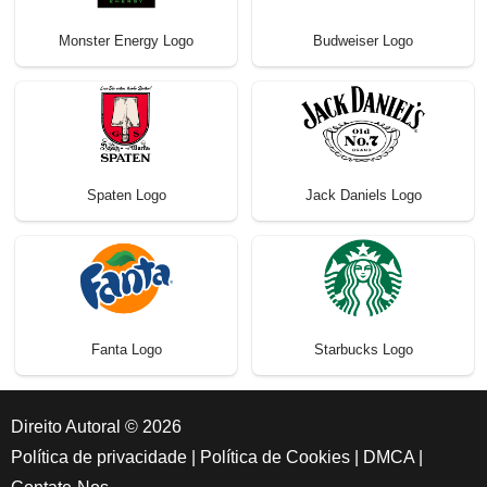
Monster Energy Logo
Budweiser Logo
Spaten Logo
Jack Daniels Logo
Fanta Logo
Starbucks Logo
Direito Autoral © 2026
Política de privacidade
|
Política de Cookies
|
DMCA
|