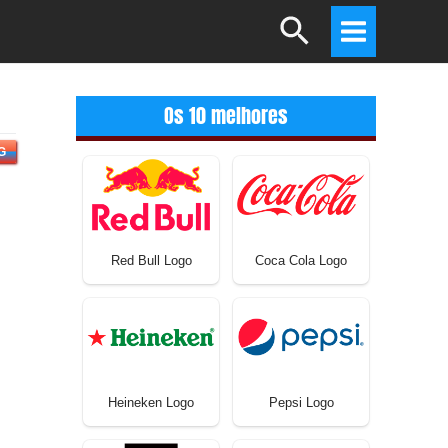
Search
Main
Menu
Os 10 melhores
G
Red Bull Logo
Coca Cola Logo
Heineken Logo
Pepsi Logo