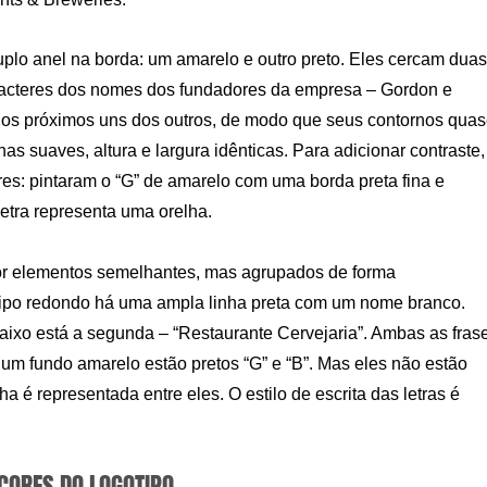
uplo anel na borda: um amarelo e outro preto. Eles cercam duas
caracteres dos nomes dos fundadores da empresa – Gordon e
ados próximos uns dos outros, de modo que seus contornos qua
s suaves, altura e largura idênticas. Para adicionar contraste,
es: pintaram o “G” de amarelo com uma borda preta fina e
etra representa uma orelha.
or elementos semelhantes, mas agrupados de forma
tipo redondo há uma ampla linha preta com um nome branco.
baixo está a segunda – “Restaurante Cervejaria”. Ambas as fras
 um fundo amarelo estão pretos “G” e “B”. Mas eles não estão
 é representada entre eles. O estilo de escrita das letras é
 CORES DO LOGOTIPO