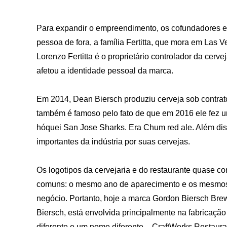
Para expandir o empreendimento, os cofundadores e s
pessoa de fora, a família Fertitta, que mora em Las
Lorenzo Fertitta é o proprietário controlador da cer
afetou a identidade pessoal da marca.
Em 2014, Dean Biersch produziu cerveja sob contrat
também é famoso pelo fato de que em 2016 ele fez 
hóquei San Jose Sharks. Era Chum red ale. Além di
importantes da indústria por suas cervejas.
Os logotipos da cervejaria e do restaurante quase c
comuns: o mesmo ano de aparecimento e os mesmos f
negócio. Portanto, hoje a marca Gordon Biersch Br
Biersch, está envolvida principalmente na fabricação
diferente e um nome diferente – CraftWorks Restaura