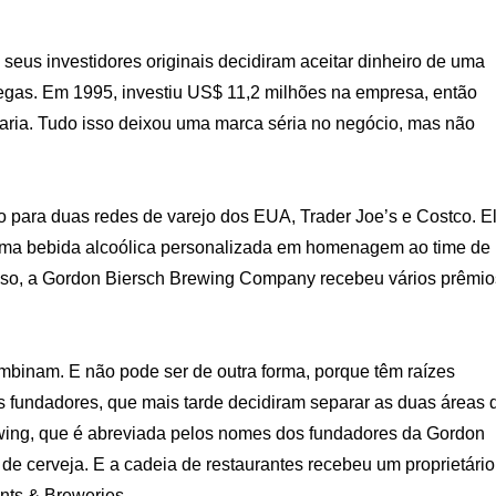
eus investidores originais decidiram aceitar dinheiro de uma
 Vegas. Em 1995, investiu US$ 11,2 milhões na empresa, então
vejaria. Tudo isso deixou uma marca séria no negócio, mas não
o para duas redes de varejo dos EUA, Trader Joe’s e Costco. E
uma bebida alcoólica personalizada em homenagem ao time de
sso, a Gordon Biersch Brewing Company recebeu vários prêmio
ombinam. E não pode ser de outra forma, porque têm raízes
undadores, que mais tarde decidiram separar as duas áreas 
ewing, que é abreviada pelos nomes dos fundadores da Gordon
 de cerveja. E a cadeia de restaurantes recebeu um proprietário
nts & Breweries.