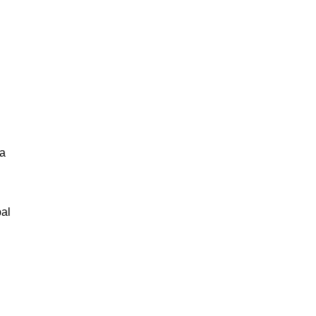
da
al