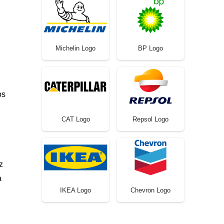
Michelin Logo
BP Logo
os
CAT Logo
Repsol Logo
z
a
IKEA Logo
Chevron Logo