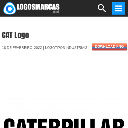
Skip
Search
to
Mai
content
Men
CAT Logo
DOWNLOAD PNG
18 DE FEVEREIRO, 2022
|
LOGOTIPOS INDUSTRIAIS