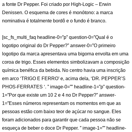
a fonte Dr Pepper. Foi criado por High-Logic – Erwin
Denissen. O esquema de cores é monótono: a marca
nominativa é totalmente bordô e o fundo é branco.
[sc_fs_multi_faq headline-0=”p” question-0=”Qual é o
logotipo original do Dr Pepper?” answer-0=”O primeiro
logotipo da marca apresentava uma bigorna envolta em uma
coroa de trigo. Esses elementos simbolizavam a composição
química benéfica da bebida. No centro havia uma inscrição
em arco ‘TRIGO E FERRO’ e, acima dela, ‘DR. PEPPER’S
PHOS-FERRATES ‘. ” image-0=”” headline-1=”p” question-
1=”Por que existe um 10 2 e 4 no Dr Pepper?” answer-
1=”Esses números representam os momentos em que as
pessoas estão com baixo teor de açúcar no sangue. Eles
foram adicionados para garantir que cada pessoa não se
esqueça de beber o doce Dr Pepper. ” image-1=”” headline-