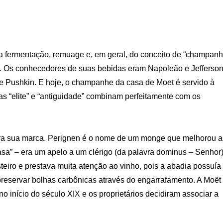
 fermentação, remuage e, em geral, do conceito de “champan
XV. Os conhecedores de suas bebidas eram Napoleão e Jefferson
Pushkin. E hoje, o champanhe da casa de Moet é servido à
as “elite” e “antiguidade” combinam perfeitamente com os
ra sua marca. Perignen é o nome de um monge que melhorou a
sa” – era um apelo a um clérigo (da palavra dominus – Senhor)
eiro e prestava muita atenção ao vinho, pois a abadia possuía
preservar bolhas carbônicas através do engarrafamento. A Moët
início do século XIX e os proprietários decidiram associar a