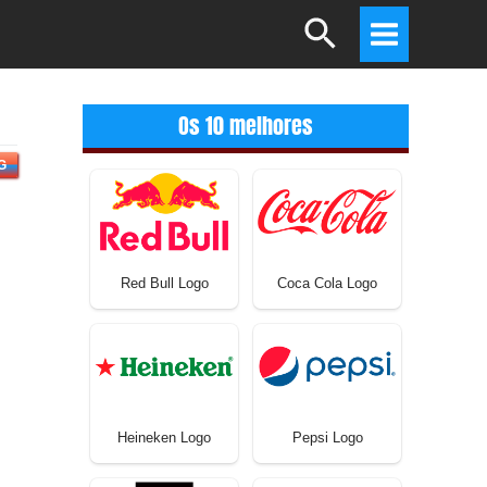
Search
Main
Menu
Os 10 melhores
G
Red Bull Logo
Coca Cola Logo
Heineken Logo
Pepsi Logo