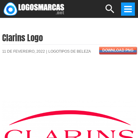
Skip
Search
to
Mai
content
Men
Clarins Logo
DOWNLOAD PNG
11 DE FEVEREIRO, 2022
|
LOGOTIPOS DE BELEZA