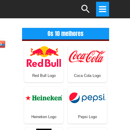
Search
Main
Menu
Os 10 melhores
G
Red Bull Logo
Coca Cola Logo
Heineken Logo
Pepsi Logo