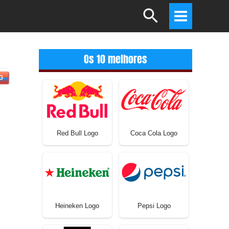
Search
Main
Menu
Os 10 melhores
G
Red Bull Logo
Coca Cola Logo
Heineken Logo
Pepsi Logo