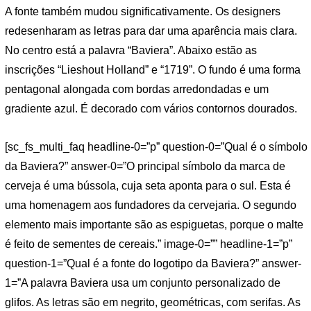
A fonte também mudou significativamente. Os designers
redesenharam as letras para dar uma aparência mais clara.
No centro está a palavra “Baviera”. Abaixo estão as
inscrições “Lieshout Holland” e “1719”. O fundo é uma forma
pentagonal alongada com bordas arredondadas e um
gradiente azul. É decorado com vários contornos dourados.
[sc_fs_multi_faq headline-0=”p” question-0=”Qual é o símbolo
da Baviera?” answer-0=”O principal símbolo da marca de
cerveja é uma bússola, cuja seta aponta para o sul. Esta é
uma homenagem aos fundadores da cervejaria. O segundo
elemento mais importante são as espiguetas, porque o malte
é feito de sementes de cereais.” image-0=”” headline-1=”p”
question-1=”Qual é a fonte do logotipo da Baviera?” answer-
1=”A palavra Baviera usa um conjunto personalizado de
glifos. As letras são em negrito, geométricas, com serifas. As