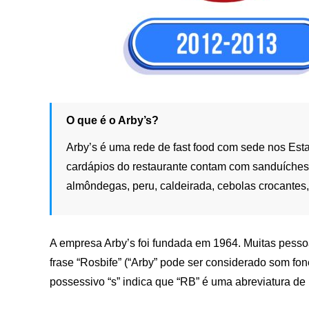
O que é o Arby’s?
Arby’s é uma rede de fast food com sede nos Est
cardápios do restaurante contam com sanduíches 
almôndegas, peru, caldeirada, cebolas crocantes,
A empresa Arby’s foi fundada em 1964. Muitas pess
frase “Rosbife” (“Arby” pode ser considerado som fon
possessivo “s” indica que “RB” é uma abreviatura de 