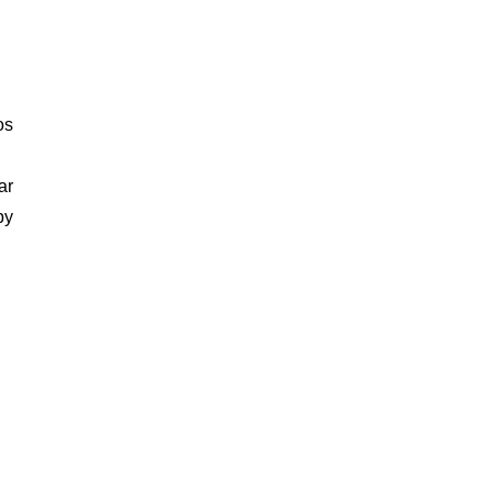
os
ar
by