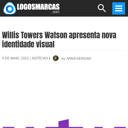
Skip
Search
to
Mai
content
Men
Willis Towers Watson apresenta nova
identidade visual
4 DE MAIO, 2022
|
NOTÍCIAS
|
by
ANNA KERDAN