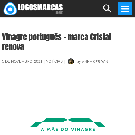
Skip
Search
to
Mai
content
Men
Vinagre português – marca Cristal
renova
5 DE NOVEMBRO, 2021
|
NOTÍCIAS
|
by
ANNA KERDAN