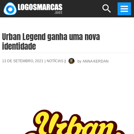
Skip
Search
to
Mai
content
Men
Urban Legend ganha uma nova
identidade
13 DE SETEMBRO, 2021
|
NOTÍCIAS
|
by
ANNA KERDAN