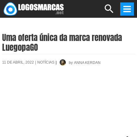
Skip
Search
to
Mai
content
Men
Uma oferta única da marca renovada
LuegopaGO
11 DE ABRIL, 2022
|
NOTÍCIAS
|
by
ANNA KERDAN