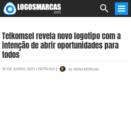
Skip
Search
to
Mai
content
Men
Telkomsel revela novo logotipo com a
intenção de abrir oportunidades para
todos
30 DE JUNHO, 2021
|
NOTÍCIAS
|
by
ANNA KERDAN