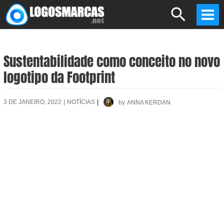
Skip
Search
to
Mai
content
Men
Sustentabilidade como conceito no novo
logotipo da Footprint
3 DE JANEIRO, 2022
|
NOTÍCIAS
|
by
ANNA KERDAN