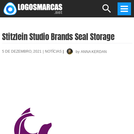
Skip
Search
to
Mai
content
Men
Stitzlein Studio Brands Seal Storage
5 DE DEZEMBRO, 2021
|
NOTÍCIAS
|
by
ANNA KERDAN