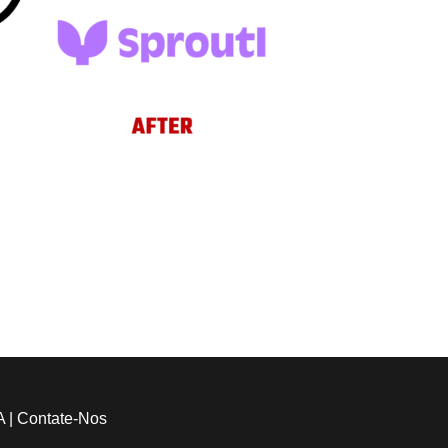
A
|
Contate-Nos