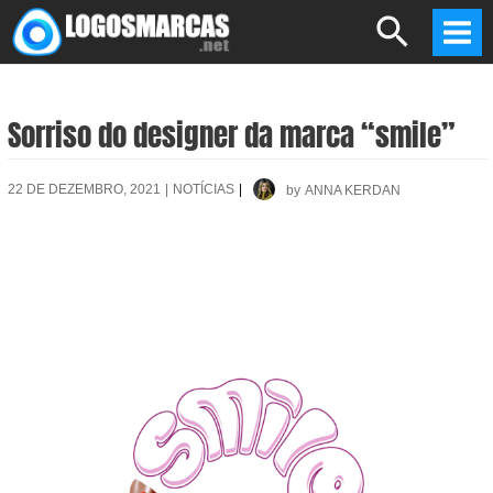
Skip
Search
to
Mai
content
Men
Sorriso do designer da marca “smile”
22 DE DEZEMBRO, 2021
|
NOTÍCIAS
|
by
ANNA KERDAN