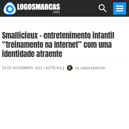
Skip
Search
to
Mai
content
Men
Smallicieux – entretenimento infantil
“treinamento na Internet” com uma
identidade atraente
28 DE NOVEMBRO, 2021
|
NOTÍCIAS
|
by
ANNA KERDAN